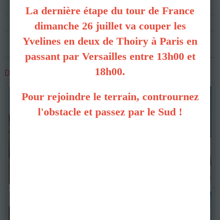
Hélico école arrivé !
La dernière étape du tour de France
Retrousse manches rénovation piste 2024
dimanche 26 juillet va couper les
Yvelines en deux de Thoiry à Paris en
C'est reparti !
passant par Versailles entre 13h00 et
18h00.
DERNIÈRES PHOTOS
Pour rejoindre le terrain, contrournez
l'obstacle et passez par le Sud !