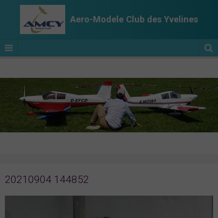
Aero-Modele Club des Yvelines
20210904 144852