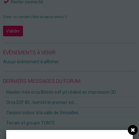
Rester connecté
Créer un compte
|
Mot de passe perdu ?
Valider
ÉVÈNEMENTS À VENIR
Aucun évènement à afficher.
DERNIERS MESSAGES DU FORUM
Maiden mini orca 80mm edf jet réalisé en impression 3D
Orca EDF 80 , bientôt le premier vol....
Cession indoor à la salle de Versailles .
Terrain et groupe TONTE
Vente de modèles électriques en parfait état et équipés