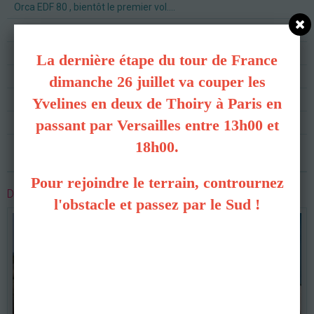
Orca EDF 80 , bientôt le premier vol....
Cession indoor à la salle de Versailles .
Terrain et groupe TONTE
La dernière étape du tour de France
Vente de modèles électriques en parfait état et équipés
dimanche 26 juillet va couper les
Hélico école arrivé !
Yvelines en deux de Thoiry à Paris en
passant par Versailles entre 13h00 et
Retrousse manches rénovation piste 2024
18h00.
C'est reparti !
Pour rejoindre le terrain, contrournez
DERNIÈRES PHOTOS
l'obstacle et passez par le Sud !