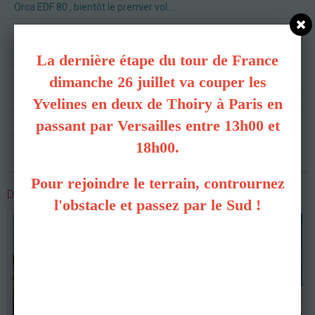
Orca EDF 80 , bientôt le premier vol....
Cession indoor à la salle de Versailles .
Terrain et groupe TONTE
La dernière étape du tour de France
Vente de modèles électriques en parfait état et équipés
dimanche 26 juillet va couper les
Hélico école arrivé !
Yvelines en deux de Thoiry à Paris en
passant par Versailles entre 13h00 et
Retrousse manches rénovation piste 2024
18h00.
C'est reparti !
Pour rejoindre le terrain, contrournez
DERNIÈRES PHOTOS
l'obstacle et passez par le Sud !