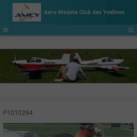
Aero-Modele Club des Yvelines
P1010294