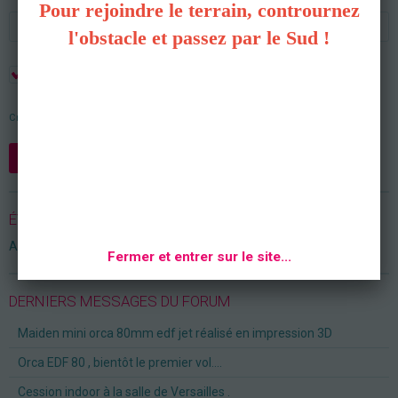
Pour rejoindre le terrain, contrournez
l'obstacle et passez par le Sud !
Rester connecté
Créer un compte
|
Mot de passe perdu ?
Valider
ÉVÈNEMENTS À VENIR
Aucun évènement à afficher.
Fermer et entrer sur le site...
DERNIERS MESSAGES DU FORUM
Maiden mini orca 80mm edf jet réalisé en impression 3D
Orca EDF 80 , bientôt le premier vol....
Cession indoor à la salle de Versailles .