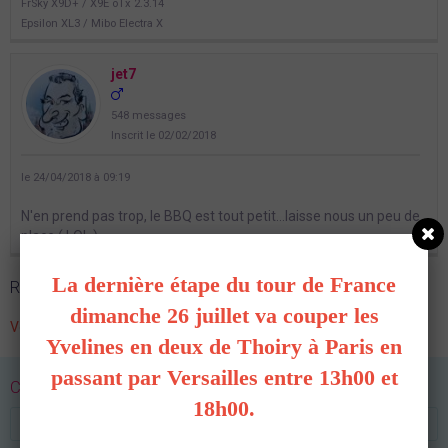
FrSky X9D+ / X9E oTx 2.3.14
Epsilon XL3 / Mibo Electra X
jet7
548 messages
Inscrit le 02/02/2018
le 24/04/2018 à 09:19
N'en prend pas trop, le BBQ est tout petit...laisse nous un peu de
place ( LOL )
La dernière étape du tour de France
Répondre à ce message
dimanche 26 juillet va couper les
Vous n'êtes pas autorisé à poster un message sur le forum.
Yvelines en deux de Thoiry à Paris en
passant par Versailles entre 13h00 et
CONNEXION
18h00.