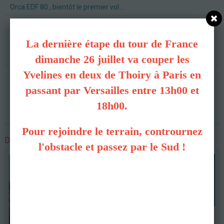
Orca EDF 80 , bientôt le premier vol....
Cession indoor à la salle de Versailles .
Terrain et groupe TONTE
La dernière étape du tour de France
Vente de modèles électriques en parfait état et équipés
dimanche 26 juillet va couper les
Yvelines en deux de Thoiry à Paris en
Hélico école arrivé !
passant par Versailles entre 13h00 et
Retrousse manches rénovation piste 2024
18h00.
C'est reparti !
Pour rejoindre le terrain, contrournez
DERNIÈRES PHOTOS
l'obstacle et passez par le Sud !