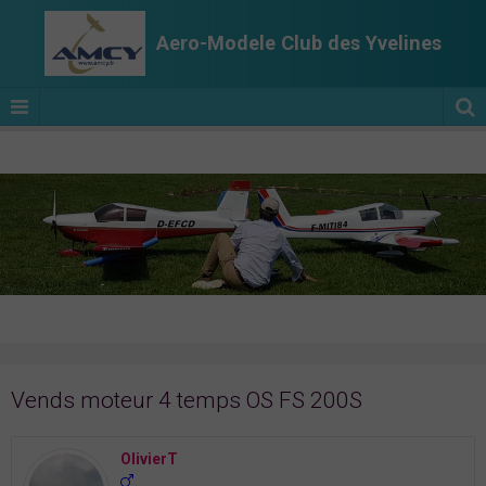
Aero-Modele Club des Yvelines
Vends moteur 4 temps OS FS 200S
OlivierT