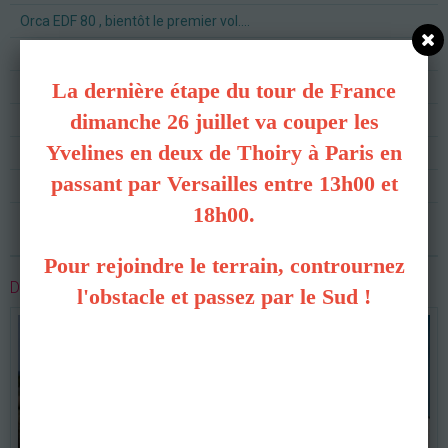
Orca EDF 80 , bientôt le premier vol....
Cession indoor à la salle de Versailles .
La dernière étape du tour de France
Terrain et groupe TONTE
dimanche 26 juillet va couper les
Vente de modèles électriques en parfait état et équipés
Yvelines en deux de Thoiry à Paris en
Hélico école arrivé !
passant par Versailles entre 13h00 et
Retrousse manches rénovation piste 2024
18h00.
C'est reparti !
Pour rejoindre le terrain, contrournez
DERNIÈRES PHOTOS
l'obstacle et passez par le Sud !