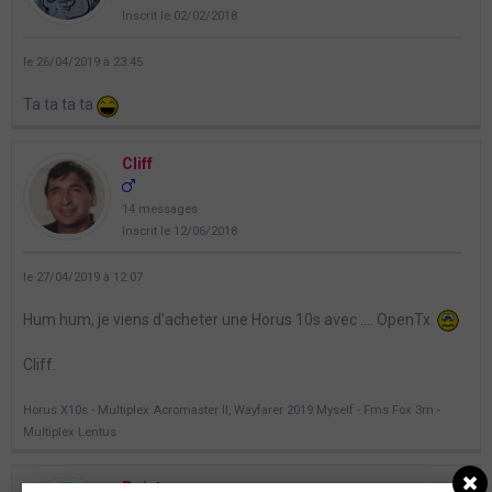
Inscrit le 02/02/2018
le 26/04/2019 à 23:45
Ta ta ta ta
Cliff
14 messages
Inscrit le 12/06/2018
le 27/04/2019 à 12:07
Hum hum, je viens d'acheter une Horus 10s avec .... OpenTx.
Cliff.
Horus X10s - Multiplex Acromaster II, Wayfarer 2019 Myself - Fms Fox 3m -
Multiplex Lentus
Pointu