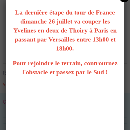
La dernière étape du tour de France
232 messages
Inscrit le 06/03/2018
dimanche 26 juillet va couper les
Yvelines en deux de Thoiry à Paris en
le 27/04/2019 à 16:33
passant par Versailles entre 13h00 et
Oui, pour un monde tellement meilleur
18h00.
FrSky X9D+ / X9E oTx 2.3.14
Epsilon XL3 / Mibo Electra X
Pour rejoindre le terrain, contrournez
l'obstacle et passez par le Sud !
Répondre à ce message
Vous n'êtes pas autorisé à poster un message sur le forum.
CONNEXION