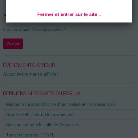
Fermer et entrer sur le site...
Rester connecté
Créer un compte
|
Mot de passe perdu ?
Valider
ÉVÈNEMENTS À VENIR
Aucun évènement à afficher.
DERNIERS MESSAGES DU FORUM
Maiden mini orca 80mm edf jet réalisé en impression 3D
Orca EDF 80 , bientôt le premier vol....
Cession indoor à la salle de Versailles .
Terrain et groupe TONTE